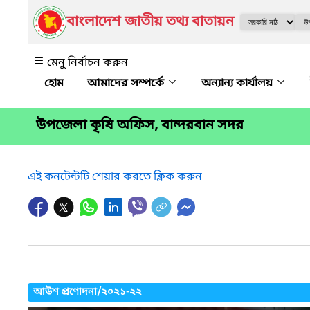
বাংলাদেশ জাতীয় তথ্য বাতায়ন
মেনু নির্বাচন করুন
আমাদের সম্পর্কে
অন্যান্য কার্যালয়
উপজেলা কৃষি অফিস, বান্দরবান সদর
এই কনটেন্টটি শেয়ার করতে ক্লিক করুন
আউশ প্রণোদনা/২০২১-২২